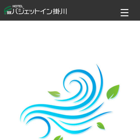
コ
ン
テ
ン
ツ
へ
ス
キ
ッ
プ