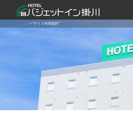
コ
ン
テ
>
"サイト利用規約"
ン
Top
ツ
へ
ス
キ
ッ
プ