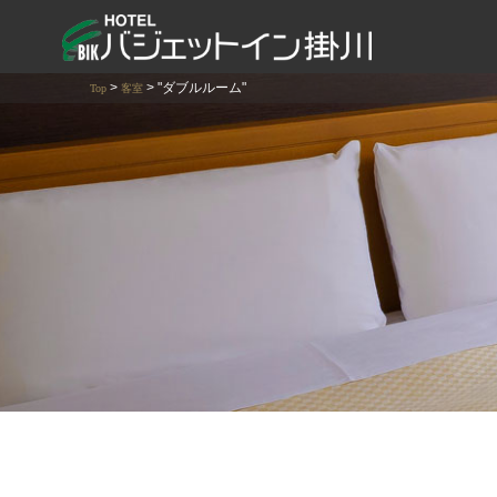
コ
ン
テ
>
>
"ダブルルーム"
ン
Top
客室
ツ
へ
ス
キ
ッ
プ