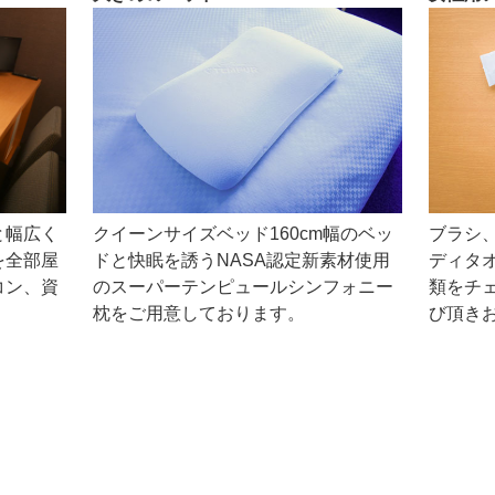
クイーンサイズベッド160cm幅のベッ
ブラシ
と幅広く
ドと快眠を誘うNASA認定新素材使用
ディタ
を全部屋
のスーパーテンピュールシンフォニー
類をチ
コン、資
枕をご用意しております。
び頂き