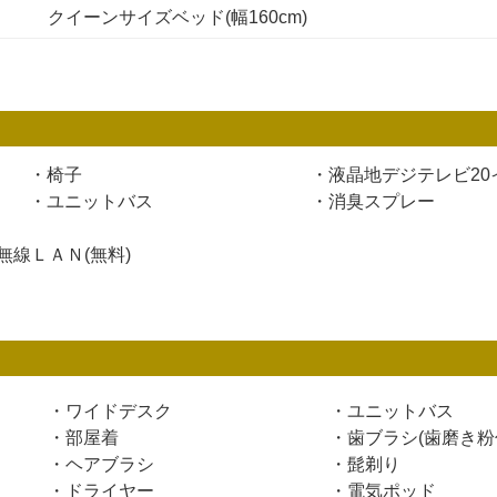
クイーンサイズベッド
(幅160cm)
・椅子
・液晶地デジテレビ20
・ユニットバス
・消臭スプレー
線ＬＡＮ(無料)
・ワイドデスク
・ユニットバス
・部屋着
・歯ブラシ(歯磨き粉
・ヘアブラシ
・髭剃り
・ドライヤー
・電気ポッド