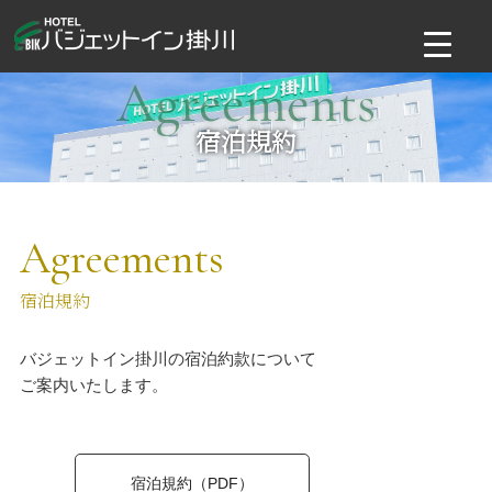
コ
ン
テ
Agreements
ン
ツ
宿泊規約
へ
ス
キ
ッ
Agreements
プ
宿泊規約
バジェットイン掛川の宿泊約款について
ご案内いたします。
宿泊規約（PDF）