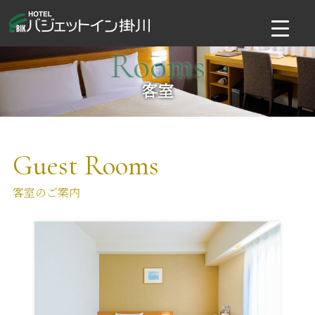
コ
ン
テ
Rooms
ン
ツ
客室
へ
ス
キ
ッ
Guest Rooms
プ
客室のご案内