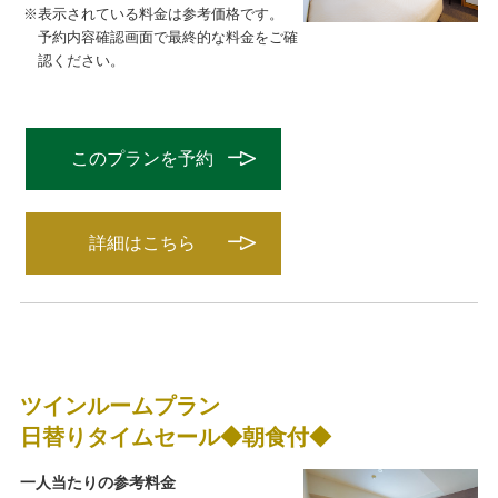
※表示されている料金は参考価格です。
予約内容確認画面で最終的な料金をご確
認ください。
このプランを予約
詳細はこちら
ツインルームプラン
日替りタイムセール◆朝食付◆
一人当たりの参考料金