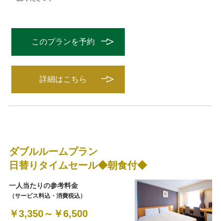
このプランを予約
詳細はこちら
ダブルルームプラン
日替りタイムセール◆朝食付◆
一人当たりの参考料金
（サービス料込・消費税込）
￥3,350～￥6,500