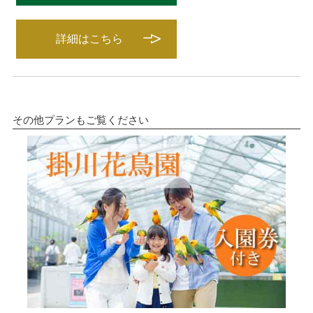
詳細はこちら
その他プランもご覧ください