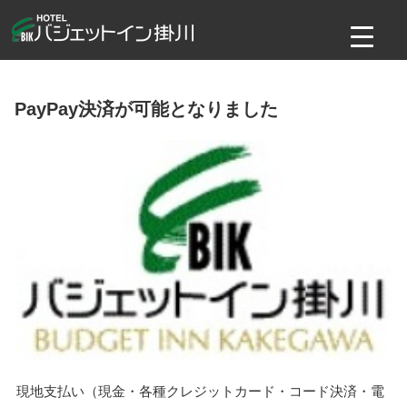
コ
ン
テ
ン
ツ
PayPay決済が可能となりました
へ
ス
キ
ッ
プ
現地支払い（現金・各種クレジットカード・コード決済・電