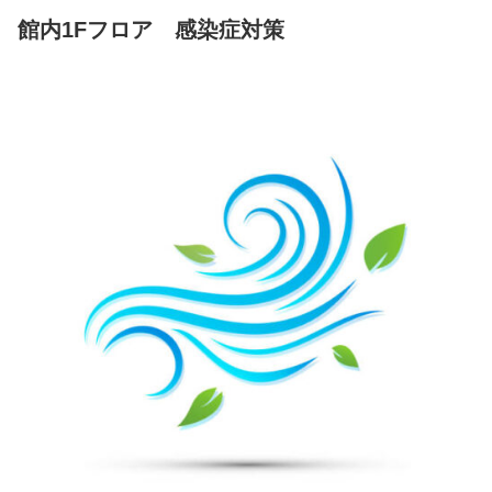
館内1Fフロア 感染症対策