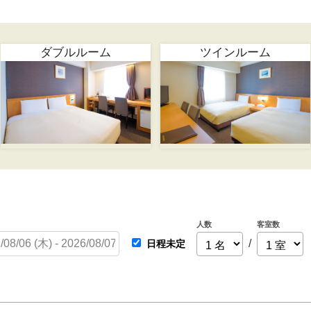
ダブルルーム
ツインルーム
人数
客室数
/
日程未定