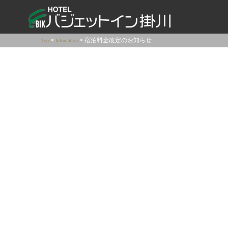
コ
ン
テ
>
>
宿泊料金改定のお知らせ
ン
Top
Infomation
ツ
へ
ス
キ
ッ
プ